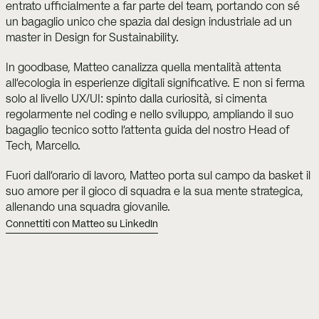
entrato ufficialmente a far parte del team, portando con sé 
un bagaglio unico che spazia dal design industriale ad un 
master in Design for Sustainability.
In goodbase, Matteo canalizza quella mentalità attenta 
all'ecologia in esperienze digitali significative. E non si ferma 
solo al livello UX/UI: spinto dalla curiosità, si cimenta 
regolarmente nel coding e nello sviluppo, ampliando il suo 
bagaglio tecnico sotto l'attenta guida del nostro Head of 
Tech, Marcello.
Fuori dall'orario di lavoro, Matteo porta sul campo da basket il 
suo amore per il gioco di squadra e la sua mente strategica, 
allenando una squadra giovanile.
Connettiti con Matteo su LinkedIn
Facciamo
qualcosa
di
bello
insieme.
Stai
costruendo
un
brand
da
zero,
perfezionando
la
tua
strategia
o
vuoi
semplicement
scoprire